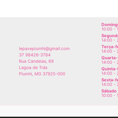
As
opções
podem
Doming
ser
10:00 - 
escolhidas
Segunda
14:00 - 
na
Terça-f
página
lepavepiumhi@gmail.com
14:00 - 
do
37 98426-3784
Quarta-
Rua Candeias, 69
produto
14:00 - 
Lagoa de Trás
Quinta-
14:00 - 
Piumhi
,
MG
37925-000
Sexta-f
14:00 - 
Sábado
10:00 - 