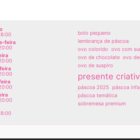
o
bolo pequeno
18:00
lembrança de páscoa
-feira
20:00
ovo colorido
ovo com su
eira
ovo de chocolate
ovo de
20:00
ovo de suspiro
feira
20:00
presente criati
feira
20:00
páscoa 2025
páscoa infan
eira
páscoa temática
20:00
sobremesa premium
18:00