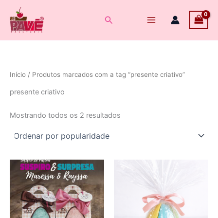
Ir
para
Pesquisar
o
conteúdo
Início
/ Produtos marcados com a tag “presente criativo”
presente criativo
Classificado
Mostrando todos os 2 resultados
por
popularidade