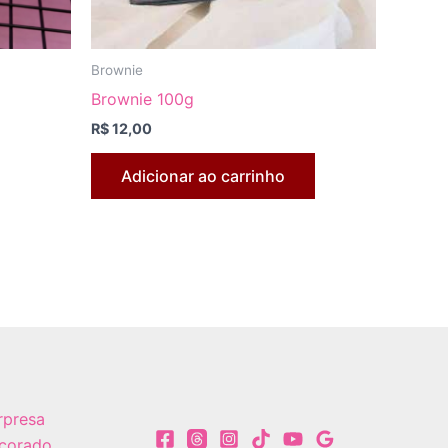
Brownie
Brownie 100g
R$
12,00
Adicionar ao carrinho
.
as
rpresa
corado