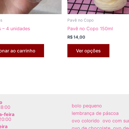
produto
os
Pavê no Copo
 – 4 unidades
Pavê no Copo 150ml
R$
14,00
Este
onar ao carrinho
Ver opções
produto
tem
várias
variantes
As
opções
podem
o
ser
bolo pequeno
18:00
escolhid
lembrança de páscoa
-feira
20:00
na
ovo colorido
ovo com su
eira
página
ovo de chocolate
ovo de