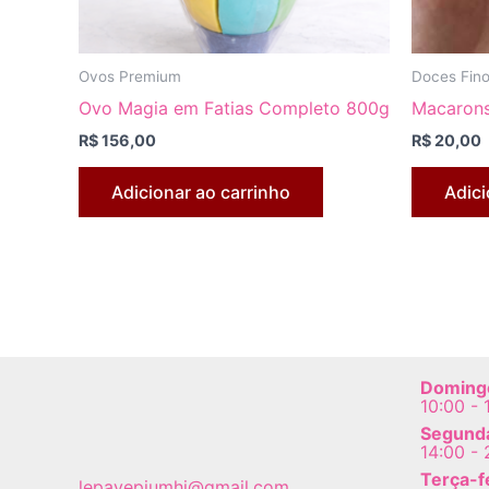
Ovos Premium
Doces Fin
Ovo Magia em Fatias Completo 800g
Macarons
R$
156,00
R$
20,00
Adicionar ao carrinho
Adici
Doming
10:00 - 
Segunda
14:00 - 
Terça-f
lepavepiumhi@gmail.com