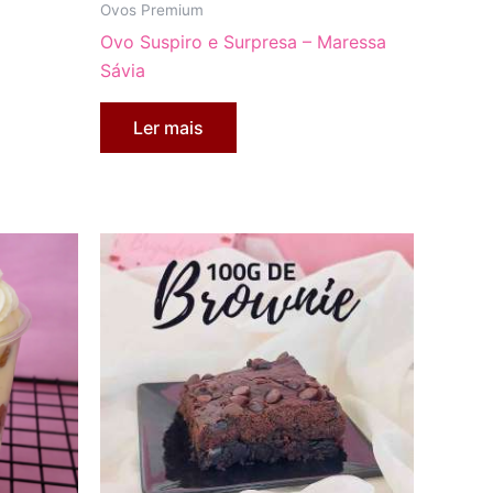
Ovos Premium
Ovo Suspiro e Surpresa – Maressa
Sávia
Ler mais
.
as