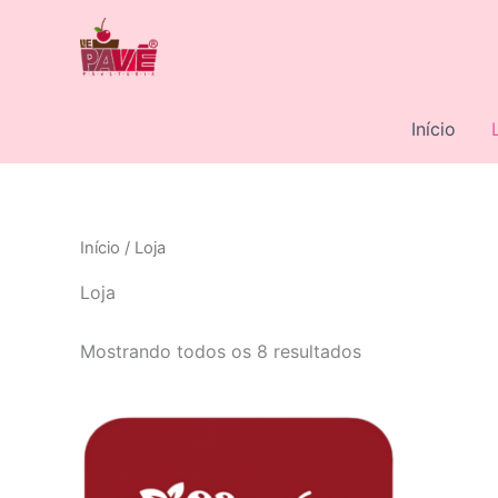
Ir
para
o
conteúdo
Início
Início
/ Loja
Loja
Classificado
Mostrando todos os 8 resultados
por
popularidade