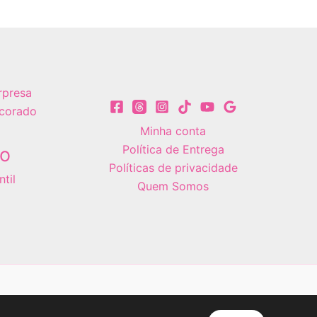
rpresa
corado
Minha conta
Política de Entrega
vo
Políticas de privacidade
til
Quem Somos
senvolvido por
MKT Visão