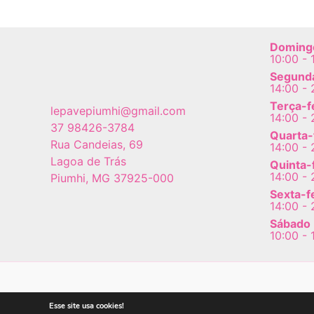
opções
podem
Doming
ser
10:00 - 
escolhidas
Segunda
14:00 - 
na
Terça-f
página
lepavepiumhi@gmail.com
14:00 - 
do
37 98426-3784
Quarta-
Rua Candeias, 69
produto
14:00 - 
Lagoa de Trás
Quinta-
14:00 - 
Piumhi
,
MG
37925-000
Sexta-f
14:00 - 
Sábado
10:00 - 
Copyright © 2026 Le Pavê | Pa
Esse site usa cookies!