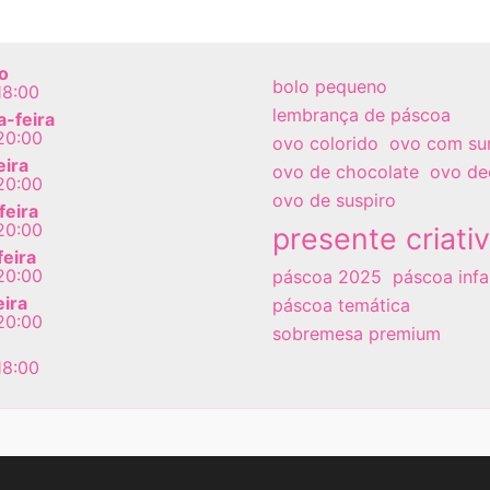
o
bolo pequeno
18:00
lembrança de páscoa
-feira
20:00
ovo colorido
ovo com su
eira
ovo de chocolate
ovo de
20:00
ovo de suspiro
feira
20:00
presente criati
feira
20:00
páscoa 2025
páscoa infan
eira
páscoa temática
20:00
sobremesa premium
18:00
veteria ®
De