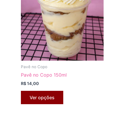
Pavê no Copo
Pavê no Copo 150ml
R$
14,00
Este
Ver opções
produto
tem
várias
variantes.
As