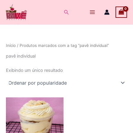
Ir
para
Pesquisar
o
conteúdo
Início
/ Produtos marcados com a tag “pavê individual”
pavê individual
Exibindo um único resultado