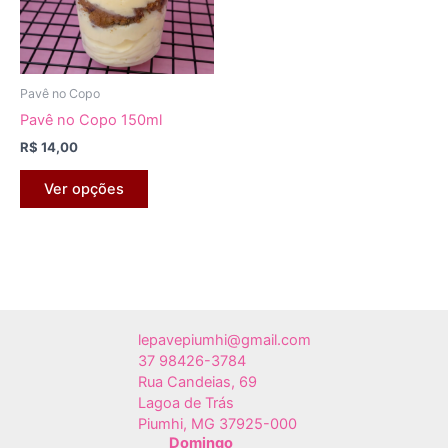
Pavê no Copo
Pavê no Copo 150ml
R$
14,00
Este
Ver opções
produto
tem
várias
variantes.
As
opções
lepavepiumhi@gmail.com
podem
37 98426-3784
ser
Rua Candeias, 69
escolhidas
Lagoa de Trás
na
Piumhi
,
MG
37925-000
página
Domingo