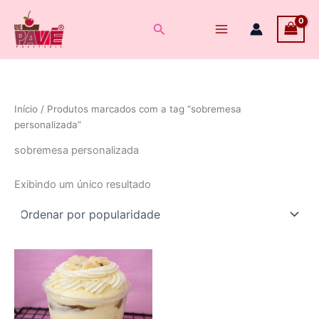
Ir
para
Pesquisar
o
conteúdo
Início
/ Produtos marcados com a tag “sobremesa
personalizada”
sobremesa personalizada
Exibindo um único resultado