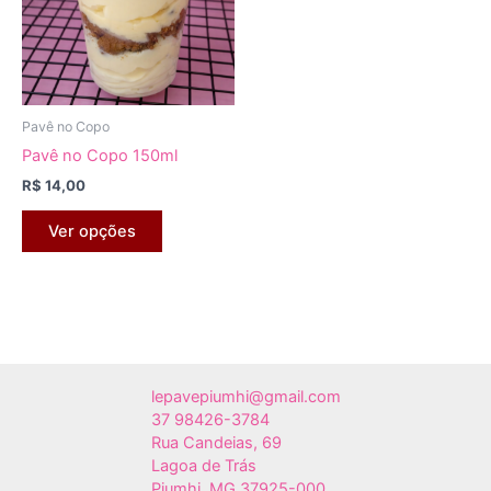
Pavê no Copo
Pavê no Copo 150ml
R$
14,00
Este
Ver opções
produto
tem
várias
variantes.
As
opções
lepavepiumhi@gmail.com
podem
37 98426-3784
ser
Rua Candeias, 69
escolhidas
Lagoa de Trás
na
Piumhi
,
MG
37925-000