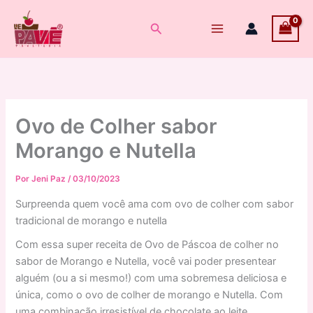
Ir
para
Pesquisar
o
conteúdo
Ovo de Colher sabor
Morango e Nutella
Por
Jeni Paz
/
03/10/2023
Surpreenda quem você ama com ovo de colher com sabor
tradicional de morango e nutella
Com essa super receita de Ovo de Páscoa de colher no
sabor de Morango e Nutella, você vai poder presentear
alguém (ou a si mesmo!) com uma sobremesa deliciosa e
única, como o ovo de colher de morango e Nutella. Com
uma combinação irresistível de chocolate ao leite,