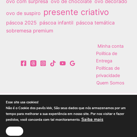
ovo com surpresa
ovo de chocolate
ovo decorado
presente criativo
ovo de suspiro
páscoa 2025
páscoa infantil
páscoa temática
sobremesa premium
Minha conta
Política de
Entrega
Políticas de
privacidade
Quem Somos
Esse site usa cookies!
Não é o Cookie dos pavês kkk, São seus dados que nós armazenamos por um
Copyright © 2026 Le Pavê | Paveteria ®
tempo para melhorar a sua experiência em nosso site. Por nos visitar e fazer
Saiba mais
pedidos, você concorda com tal monitoramento.
Desenvolvido por
MKT Visão
OK