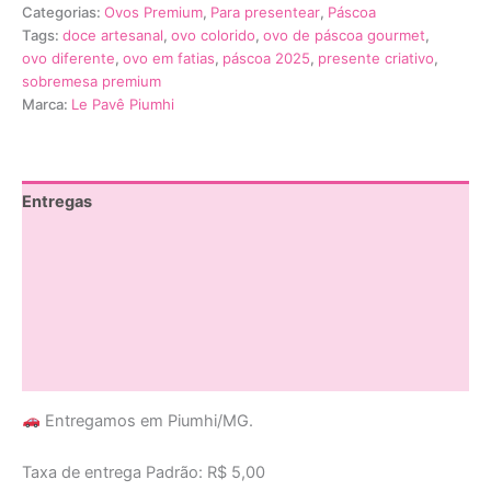
Categorias:
Ovos Premium
,
Para presentear
,
Páscoa
Tags:
doce artesanal
,
ovo colorido
,
ovo de páscoa gourmet
,
ovo diferente
,
ovo em fatias
,
páscoa 2025
,
presente criativo
,
sobremesa premium
Marca:
Le Pavê Piumhi
Entregas
Horario de Funcionamento
Descrição
Informação adicional
Avaliações (0)
Entregamos em Piumhi/MG.
Taxa de entrega Padrão: R$ 5,00