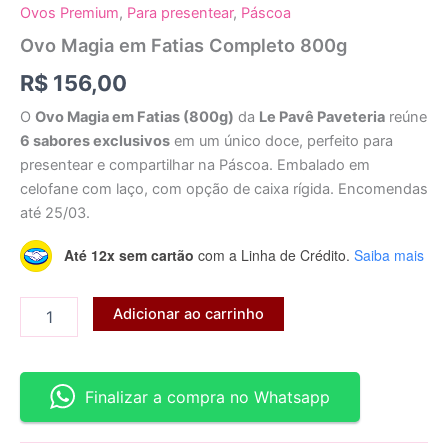
Ovos Premium
,
Para presentear
,
Páscoa
Ovo Magia em Fatias Completo 800g
R$
156,00
O
Ovo Magia em Fatias (800g)
da
Le Pavê Paveteria
reúne
6 sabores exclusivos
em um único doce, perfeito para
presentear e compartilhar na Páscoa. Embalado em
celofane com laço, com opção de caixa rígida. Encomendas
até 25/03.
Até 12x sem cartão
com a Linha de Crédito.
Saiba mais
Ovo
Adicionar ao carrinho
Magia
em
Fatias
Completo
Finalizar a compra no Whatsapp
800g
quantidade