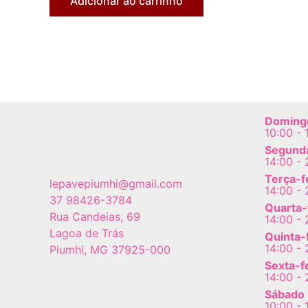
Adicionar ao carrinho
Doming
10:00 - 
Segunda
14:00 - 
Terça-f
lepavepiumhi@gmail.com
14:00 - 
37 98426-3784
Quarta-
Rua Candeias, 69
14:00 - 
Lagoa de Trás
Quinta-
14:00 - 
Piumhi
,
MG
37925-000
Sexta-f
14:00 - 
Sábado
10:00 - 