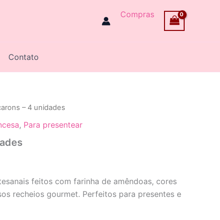
Compras
Contato
arons – 4 unidades
ncesa
,
Para presentear
dades
esanais feitos com farinha de amêndoas, cores
sos recheios gourmet. Perfeitos para presentes e