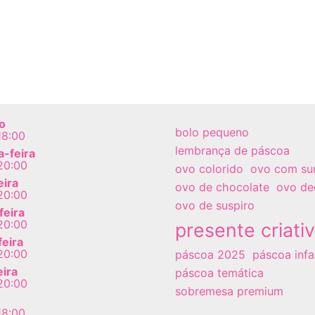
o
bolo pequeno
18:00
lembrança de páscoa
-feira
20:00
ovo colorido
ovo com su
eira
ovo de chocolate
ovo de
20:00
ovo de suspiro
feira
20:00
presente criati
feira
20:00
páscoa 2025
páscoa infan
eira
páscoa temática
20:00
sobremesa premium
18:00