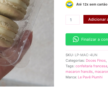
Até 12x sem cartão
Macarons
Adicionar 
-
4
unidades
quantidade
Finalizar a c
SKU:
LP-MAC-4UN
Categorias:
Doces Finos
,
Tags:
confeitaria francesa
macaron francês
,
macaron
Marca:
Le Pavê Piumhi