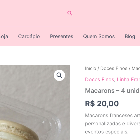
Pesquisar
Loja
Cardápio
Presentes
Quem Somos
Blog
Início
/
Doces Finos
/ Mac
Doces Finos
,
Linha Fra
Macarons – 4 uni
R$
20,00
Macarons franceses art
personalizadas e diver
eventos especiais.